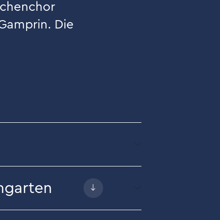
rchenchor
Gamprin. Die
ngarten